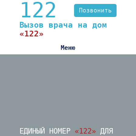
122
Позвонить
ВЗРОСЛОМУ
Вызов врача на дом
«122»
ДЕТСКИЙ ВРАЧ
БОЛЬНИЧНЫЙ ЛИСТ
КОРОНАВИРУС
ВОПРОСЫ И ОТВЕТЫ
СПИСОК БОЛЬНИЦ
ЕДИНЫЙ НОМЕР
«122»
ДЛЯ